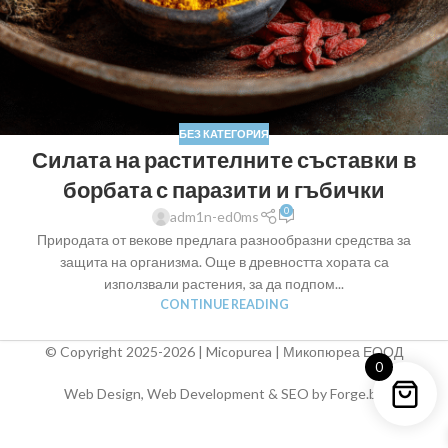
БЕЗ КАТЕГОРИЯ
Силата на растителните съставки в
борбата с паразити и гъбички
0
adm1n-ed0ms
Природата от векове предлага разнообразни средства за
защита на организма. Още в древността хората са
използвали растения, за да подпом...
CONTINUE READING
© Copyright 2025-2026 | Micopurea | Микопюреа ЕООД
0
Web Design, Web Development & SEO by Forge.bg