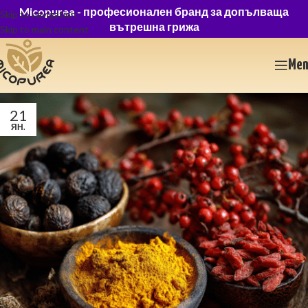
Micopurea -
професионален бранд за допълваща
Skip to navigation
вътрешна грижа
Skip to main content
Me
21
ЯН.