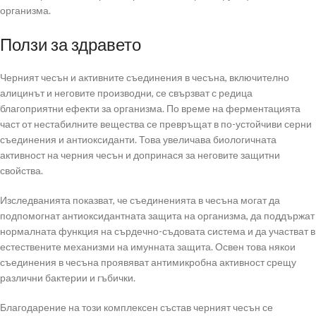
организма.
Ползи за здравето
Черният чесън и активните съединения в чесъна, включително
алицинът и неговите производни, се свързват с редица
благоприятни ефекти за организма. По време на ферментацията
част от нестабилните вещества се превръщат в по-устойчиви серни
съединения и антиоксиданти. Това увеличава биологичната
активност на черния чесън и допринася за неговите защитни
свойства.
Изследванията показват, че съединенията в чесъна могат да
подпомогнат антиоксидантната защита на организма, да поддържат
нормалната функция на сърдечно-съдовата система и да участват в
естествените механизми на имунната защита. Освен това някои
съединения в чесъна проявяват антимикробна активност срещу
различни бактерии и гъбички.
Благодарение на този комплексен състав черният чесън се