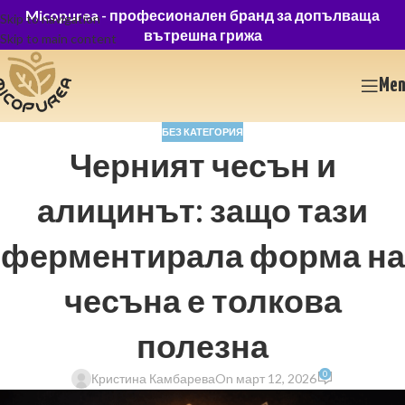
Micopurea -
професионален бранд за допълваща
Skip to navigation
вътрешна грижа
Skip to main content
Me
БЕЗ КАТЕГОРИЯ
Черният чесън и
алицинът: защо тази
ферментирала форма на
чесъна е толкова
полезна
0
Кристина Камбарева
On март 12, 2026