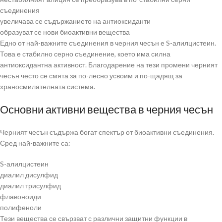
съединения
увеличава се съдържанието на антиоксиданти
образуват се нови биоактивни вещества
Едно от най-важните съединения в черния чесън е S-алилцистеин.
Това е стабилно серно съединение, което има силна
антиоксидантна активност. Благодарение на тези промени черният
чесън често се смята за по-лесно усвоим и по-щадящ за
храносмилателната система.
Основни активни вещества в черния чесън
Черният чесън съдържа богат спектър от биоактивни съединения.
Сред най-важните са:
S-алилцистеин
диалил дисулфид
диалил трисулфид
флавоноиди
полифеноли
Тези вещества се свързват с различни защитни функции в