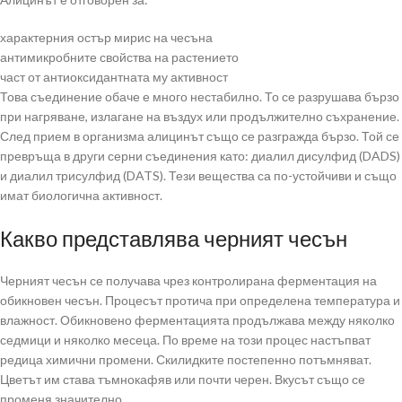
характерния остър мирис на чесъна
антимикробните свойства на растението
част от антиоксидантната му активност
Това съединение обаче е много нестабилно. То се разрушава бързо
при нагряване, излагане на въздух или продължително съхранение.
След прием в организма алицинът също се разгражда бързо. Той се
превръща в други серни съединения като: диалил дисулфид (DADS)
и диалил трисулфид (DATS). Тези вещества са по-устойчиви и също
имат биологична активност.
Какво представлява черният чесън
Черният чесън се получава чрез контролирана ферментация на
обикновен чесън. Процесът протича при определена температура и
влажност. Обикновено ферментацията продължава между няколко
седмици и няколко месеца. По време на този процес настъпват
редица химични промени. Скилидките постепенно потъмняват.
Цветът им става тъмнокафяв или почти черен. Вкусът също се
променя значително.