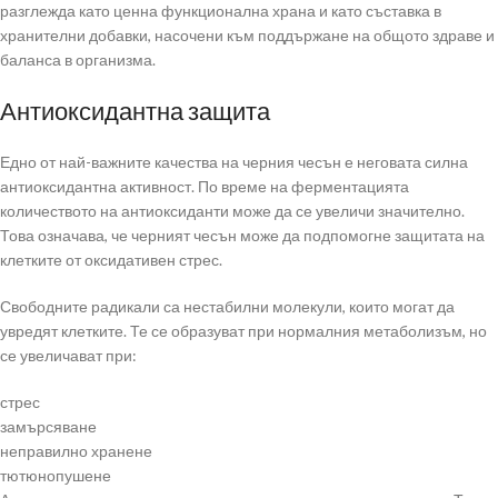
разглежда като ценна функционална храна и като съставка в
хранителни добавки, насочени към поддържане на общото здраве и
баланса в организма.
Антиоксидантна защита
Едно от най-важните качества на черния чесън е неговата силна
антиоксидантна активност. По време на ферментацията
количеството на антиоксиданти може да се увеличи значително.
Това означава, че черният чесън може да подпомогне защитата на
клетките от оксидативен стрес.
Свободните радикали са нестабилни молекули, които могат да
увредят клетките. Те се образуват при нормалния метаболизъм, но
се увеличават при:
стрес
замърсяване
неправилно хранене
тютюнопушене