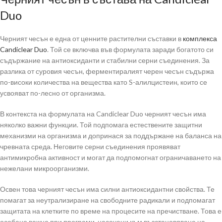
Duo
Черният чесън е една от ценните растителни съставки в
комплекса
Candiclear Duo
. Той се включва във формулата заради богатото си
съдържание на антиоксиданти и стабилни серни съединения. За
разлика от суровия чесън, ферментиралият черен чесън съдържа
по-високи количества на вещества като S-алилцистеин, които се
усвояват по-лесно от организма.
В контекста на формулата на Candiclear Duo черният чесън има
няколко важни функции. Той подпомага естествените защитни
механизми на организма и допринася за поддържане на баланса на
чревната среда. Неговите серни съединения проявяват
антимикробна активност и могат да подпомогнат ограничаването на
нежелани микроорганизми.
Освен това черният чесън има силни антиоксидантни свойства. Те
помагат за неутрализиране на свободните радикали и подпомагат
защитата на клетките по време на процесите на пречистване. Това е
особено важно при програми, насочени към възстановяване на