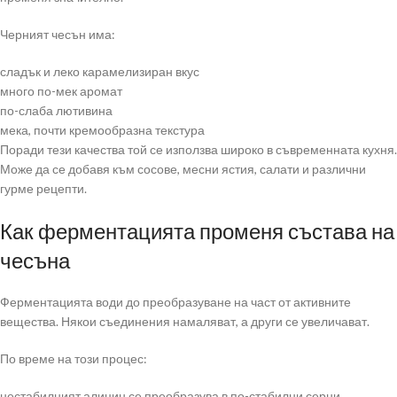
Черният чесън има:
сладък и леко карамелизиран вкус
много по-мек аромат
по-слаба лютивина
мека, почти кремообразна текстура
Поради тези качества той се използва широко в съвременната кухня.
Може да се добавя към сосове, месни ястия, салати и различни
гурме рецепти.
Как ферментацията променя състава на
чесъна
Ферментацията води до преобразуване на част от активните
вещества. Някои съединения намаляват, а други се увеличават.
По време на този процес:
нестабилният алицин се преобразува в по-стабилни серни