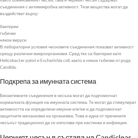
съединения с антимикробна активност. Тези вещества могат да
въздействат върху:
бактерии
гъбички
някои вируси
В лабораторни условия чесновите съединения показват активност
срещу различни микроорганизми. Сред тях са бактерии като
Helicobacter pylori и Escherichia coli, както и някои гъбички от рода
Candida.
Подкрепа за имунната система
Биоактивните съединения в чесъна могат да подпомогнат
нормалната функция на имунната система. Те могат да стимулират
активността на определени имунни клетки и да подпомогнат
защитните механизми на организма. Това е една от причините
чесънът традиционно да се използва при настинки и инфекции.
Черният чесън в състава на Candiclear