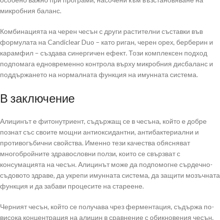
микробния баланс.
Комбинацията на черен чесън с други растителни съставки във
формулата на Candiclear Duo – като риган, черен орех, берберин и
карамфил – създава синергичен ефект. Този комплексен подход
подпомага едновременно контрола върху микробния дисбаланс и
поддържането на нормалната функция на имунната система.
В заключение
Алицинът е фитонутриент, съдържащ се в чесъна, който е добре
познат със своите мощни антиоксидантни, антибактериални и
противогъбични свойства. Именно тези качества обясняват
многобройните здравословни ползи, които се свързват с
консумацията на чесън. Алицинът може да подпомогне сърдечно-
съдовото здраве, да укрепи имунната система, да защити мозъчната
функция и да забави процесите на стареене.
Черният чесън, който се получава чрез ферментация, съдържа по-
висока концентрация на алицин в сравнение с обикновения чесън.