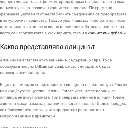
черният чесън. Това е ферментирала форма на чесъна, която има
по-мек вкус и по-различен хранителен профил. По време на
ферментацията част от нестабилните съединения се преобразуват
в по-устойчиви вещества. Така се увеличава количеството на някои
антиоксиданти и полезни серни съединения. Затова черният чесън
често се използва както в кулинарията, така и в
хранителни добавки
.
Какво представлява алицинът
Алицинът е естествено съединение, съдържащо сяра. То се
образува в чесъна (Allium sativum), когато скилидките бъдат
нарязани или смачкани.
В цялата скилидка чесън алицинът всъщност не съществува. Там се
намира друго вещество – алиин. Когато чесънът се нарани, се
активира ензимът алиназа. Той превръща алиина в алицин. Това е
защитен механизъм на растението. Когато чесънът бъде повреден,
се образуват вещества, които предпазват растението от
микроорганизми и вредители.
Алицинът е отговорен за: