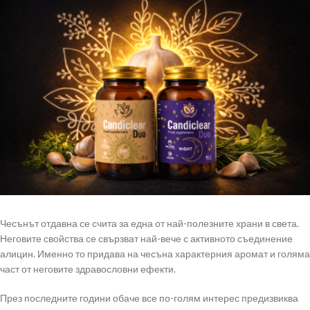
Чесънът отдавна се счита за една от най-полезните храни в света.
Неговите свойства се свързват най-вече с активното съединение
алицин. Именно то придава на чесъна характерния аромат и голяма
част от неговите здравословни ефекти.
През последните години обаче все по-голям интерес предизвиква